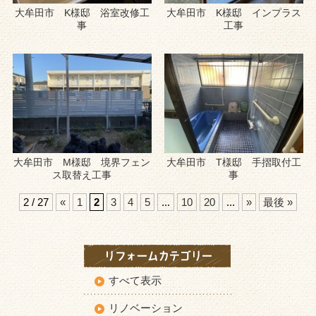
大牟田市 K様邸 浴室改修工
大牟田市 K様邸 インプラス
事
工事
大牟田市 M様邸 境界フェン
大牟田市 T様邸 手摺取付工
ス取替え工事
事
2 / 27
«
1
2
3
4
5
...
10
20
...
»
最後 »
すべて表示
リノベーション