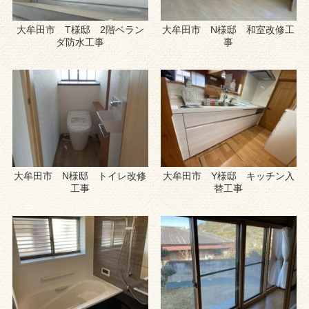
大牟田市 T様邸 2階ベラン
大牟田市 N様邸 和室改修工
ダ防水工事
事
大牟田市 N様邸 トイレ改修
大牟田市 Y様邸 キッチン入
工事
替工事