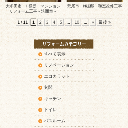
大牟田市 H様邸 マンション
荒尾市 N様邸 和室改修工事
リフォーム工事～洗面室～
1 / 11
1
2
3
4
5
...
10
...
»
最後 »
すべて表示
リノベーション
エコカラット
玄関
キッチン
トイレ
バスルーム