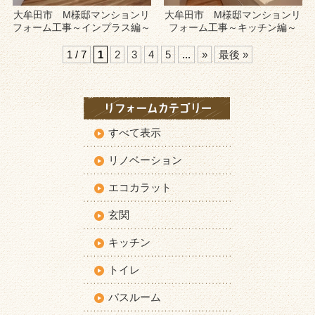
大牟田市 M様邸マンションリ
大牟田市 M様邸マンションリ
フォーム工事～インプラス編～
フォーム工事～キッチン編～
1 / 7
1
2
3
4
5
...
»
最後 »
すべて表示
リノベーション
エコカラット
玄関
キッチン
トイレ
バスルーム