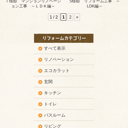
Ｉ様邸 マンションリノベーシ
S様邸 リフォーム工事 ～
ョン工事 ～ＬＤＫ編～
LDK編～
1 / 2
1
2
»
すべて表示
リノベーション
エコカラット
玄関
キッチン
トイレ
バスルーム
リビング