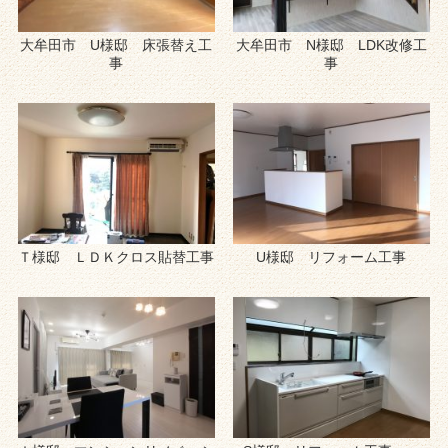
大牟田市 U様邸 床張替え工
大牟田市 N様邸 LDK改修工
事
事
Ｔ様邸 ＬＤＫクロス貼替工事
U様邸 リフォーム工事