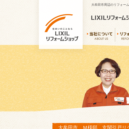
大牟田市周辺のリフォーム
大牟田市 Ｍ様邸 玄関引戸リ